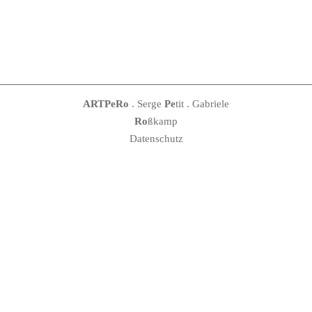
ARTPeRo
. Serge
Pe
tit . Gabriele
Ro
ßkamp
Datenschutz